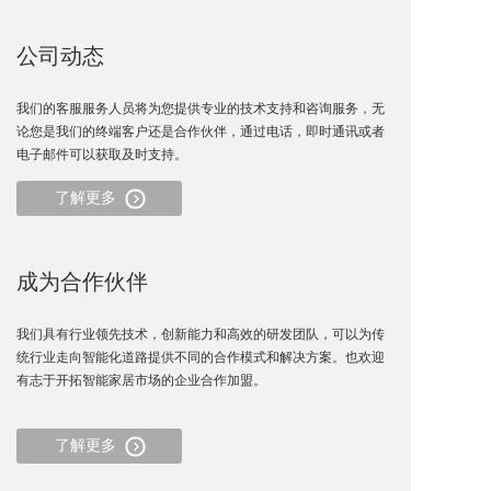
智能监控门
公司动态
户外高清摄
我们的客服服务人员将为您提供专业的技术支持和咨询服务，无
论您是我们的终端客户还是合作伙伴，通过电话，即时通讯或者
灯监控摄像
电子邮件可以获取及时支持。
了解更多
解决方案
智能家庭
成为合作伙伴
智能酒店
我们具有行业领先技术，创新能力和高效的研发团队，可以为传
统行业走向智能化道路提供不同的合作模式和解决方案。也欢迎
小区监护
有志于开拓智能家居市场的企业合作加盟。
公司安防
了解更多
支持中心